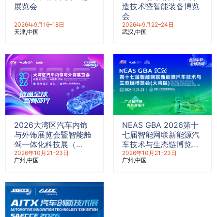
展览会
造技术暨智能装备博览
会
2026年9月16–18日
2026年9月22–24日
天津
中国
武汉
中国
2026大湾区汽车内饰
NEAS GBA 2026第十
与外饰展览会暨智能舱
七届智能网联新能源汽
驾一体化科技展（
车技术与生态链博览会
CIAIE 2026 ）
2026年10月21–23日
（大湾区）
2026年10月21–23日
广州
中国
广州
中国