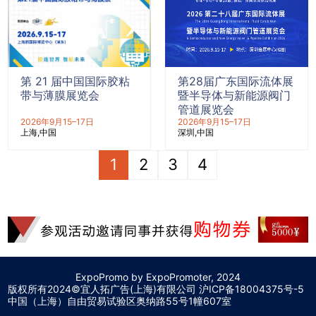
第 21 届中国国际胶粘
第28届广东国际流体展
带与薄膜展览会
暨半导体与新能源阀门
管道展览会
2026年9月15–17日
2026年9月15–17日
上海
中国
深圳
中国
1
2
3
4
ExpoPromo by ExpoPromoter, 2024
版权所有2024©宜人拓广告(上海)有限公司 沪
ICP备18004375号-5
中国（上海）自由贸易试验区奥纳路55号1幢607室