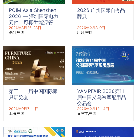
PCIM Asia Shenzhen
2026 广州国际自有品
2026 — 深圳国际电力
牌展
元件、可再生能源管理
展览会暨研讨会
2026年8月26–28日
2026年9月8–9日
深圳
中国
广州
中国
第三十一届中国国际家
YAMPFAIR 2026第11
具展览会
届中国义乌汽摩配用品
交易会
2026年9月7–11日
2026年9月12–14日
上海
中国
义乌市
中国