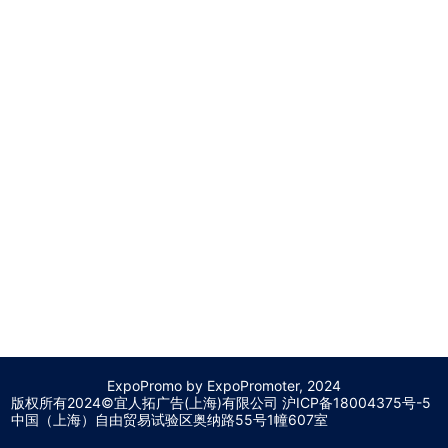
ExpoPromo by ExpoPromoter, 2024
版权所有2024©宜人拓广告(上海)有限公司 沪
ICP备18004375号-5
中国（上海）自由贸易试验区奥纳路55号1幢607室