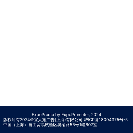
ExpoPromo by ExpoPromoter, 2024
版权所有2024©宜人拓广告(上海)有限公司 沪
ICP备18004375号-5
中国（上海）自由贸易试验区奥纳路55号1幢607室