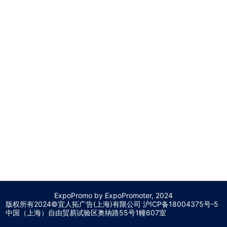
ExpoPromo by ExpoPromoter, 2024
版权所有2024©宜人拓广告(上海)有限公司 沪
ICP备18004375号-5
中国（上海）自由贸易试验区奥纳路55号1幢607室