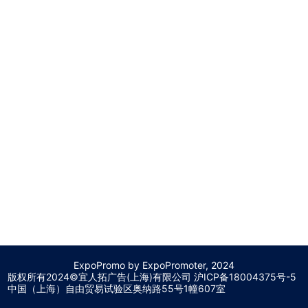
ExpoPromo by ExpoPromoter, 2024
版权所有2024©宜人拓广告(上海)有限公司 沪
ICP备18004375号-5
中国（上海）自由贸易试验区奥纳路55号1幢607室